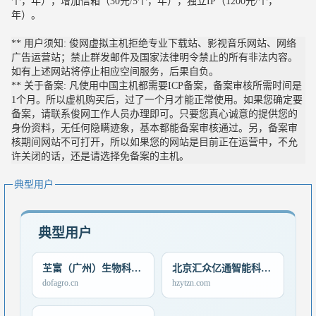
个，年），增加信箱（30元/5个，年），独立IP（1200元/个，
年）。
** 用户须知: 俊网虚拟主机拒绝专业下载站、影视音乐网站、网络
广告运营站；禁止群发邮件及国家法律明令禁止的所有非法内容。
如有上述网站将停止相应空间服务，后果自负。
** 关于备案: 凡使用中国主机都需要ICP备案，备案审核所需时间是
1个月。所以虚机购买后，过了一个月才能正常使用。如果您确定要
备案，请联系俊网工作人员办理即可。只要您真心诚意的提供您的
身份资料，无任何隐瞒迹象，基本都能备案审核通过。另，备案审
核期间网站不可打开，所以如果您的网站是目前正在运营中，不允
许关闭的话，还是请选择免备案的主机。
典型用户
典型用户
芏富（广州）生物科技有限公司
北京汇众亿通智能科技有限公司
dofagro.cn
hzytzn.com