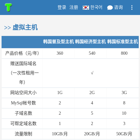
登录
注册
한국어
咨询
>> 虚拟主机
韩国普及型主机
韩国经济型主机
韩国标准型主机
产品价格（元/年）
360
540
800
赠送国际域名
（一次性租用一
√
年）
网站空间大小
1G
2G
3G
MySql帐号数
2
4
8
子域名数
2
5
10
可帮定域名数
1
2
3
流量限制
10GB/月
20GB/月
50GB/月