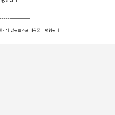
ingCanvas");
===============
ss에 설정한거와 같은효과로 내용물이 변형된다.