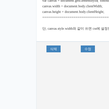
var canvas = document.getElementById("tohost
canvas.width = document.body.clientWidth;
canvas.height = document.body.clientHeight;
==================================
단, canvas.style.width와 같이 쓰면 c
삭제
수정